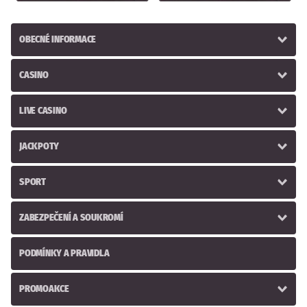
OBECNÉ INFORMACE
CASINO
LIVE CASINO
JACKPOTY
SPORT
ZABEZPEČENÍ A SOUKROMÍ
PODMÍNKY A PRAVIDLA
PROMOAKCE