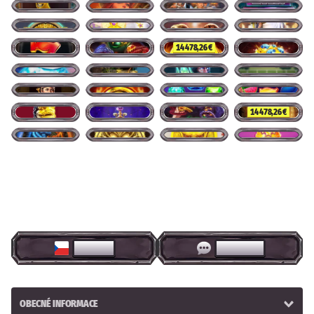
14 478,26 €
14 478,26 €
ČEŠTINA
LIVE CHAT
OBECNÉ INFORMACE