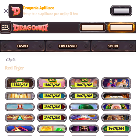
Dragonia Aplikace
OTEVŘÍT
Vstupte do aplikace pro nejlepší hru
PŘIHLÁŠENÍ
REGISTRACE
CASINO
LIVE CASINO
SPORT
Zpět
Red Tiger
NOVÉ
NOVÉ
NOVÉ
14 478,26 €
14 478,26 €
14 478,26 €
14 478,26 €
14 478,26 €
14 478,26 €
14 478,26 €
14 478,26 €