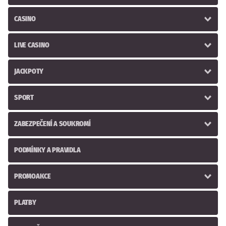
CASINO
LIVE CASINO
JACKPOTY
SPORT
ZABEZPEČENÍ A SOUKROMÍ
PODMÍNKY A PRAVIDLA
PROMOAKCE
PLATBY