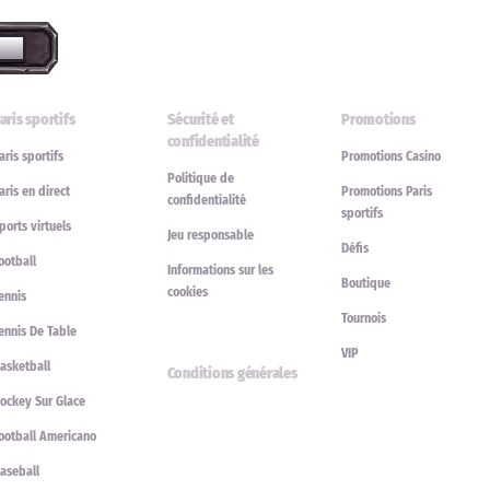
HAT
aris sportifs
Sécurité et
Promotions
confidentialité
aris sportifs
Promotions Casino
Politique de
aris en direct
Promotions Paris
confidentialité
sportifs
ports virtuels
Jeu responsable
Défis
ootball
Informations sur les
Boutique
cookies
ennis
Tournois
ennis De Table
VIP
asketball
Conditions générales
ockey Sur Glace
ootball Americano
aseball