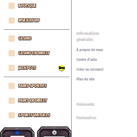
BOUTIQUE
NIVEAUX VIP
Informations
CASINO
générales
À propos de nous
CASINO EN DIRECT
Centre d'aide
JACKPOTS
New
Créer un raccourci
Plan du site
PARIS SPORTIFS
PARIS EN DIRECT
Paiements
SPORTS VIRTUELS
Partenaires