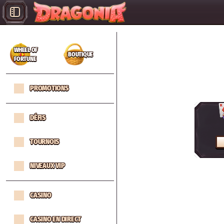
WHEEL OF
BOUTIQUE
FORTUNE
PROMOTIONS
DÉFIS
TOURNOIS
C
NIVEAUX VIP
CASINO
CASINO EN DIRECT