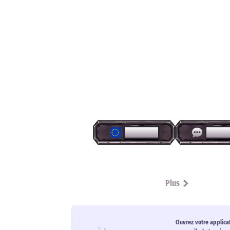
FRANÇAIS
LIVE C
Plus
Ouvrez votre applica