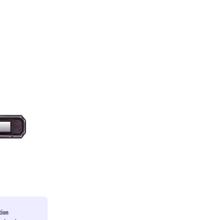
HAT
tion