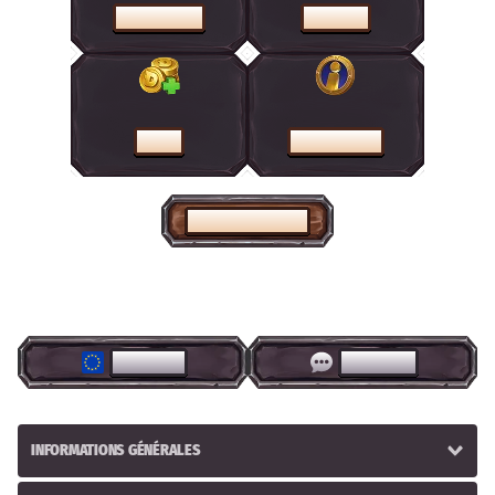
PROMOTIONS
BOUTIQUE
CAISSE
CENTRE D'AIDE
PAGE D'ACCUEIL
FRANÇAIS
LIVE CHAT
INFORMATIONS GÉNÉRALES