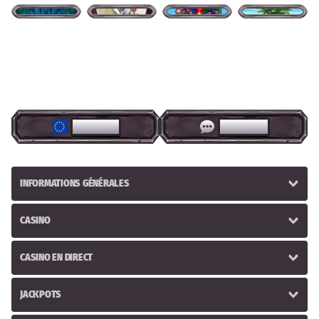
FRANÇAIS
LIVE CHAT
INFORMATIONS GÉNÉRALES
CASINO
CASINO EN DIRECT
JACKPOTS