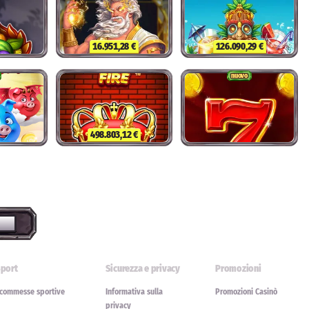
A
GIOCA
GIOCA
16.951,28 €
126.090,29 €
nuovo
A
GIOCA
GIOCA
498.803,12 €
HAT
port
Sicurezza e privacy
Promozioni
commesse sportive
Informativa sulla
Promozioni Casinò
privacy