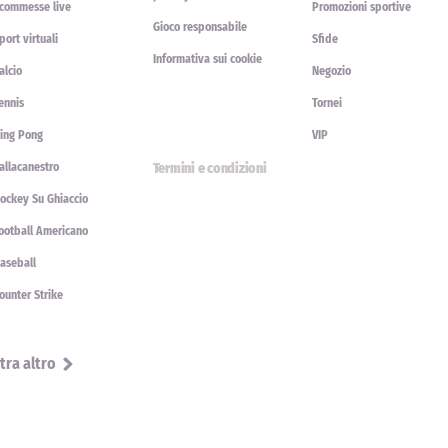
commesse live
Promozioni sportive
Gioco responsabile
port virtuali
Sfide
Informativa sui cookie
alcio
Negozio
ennis
Tornei
ing Pong
VIP
Termini e condizioni
allacanestro
ockey Su Ghiaccio
ootball Americano
aseball
ounter Strike
ra altro