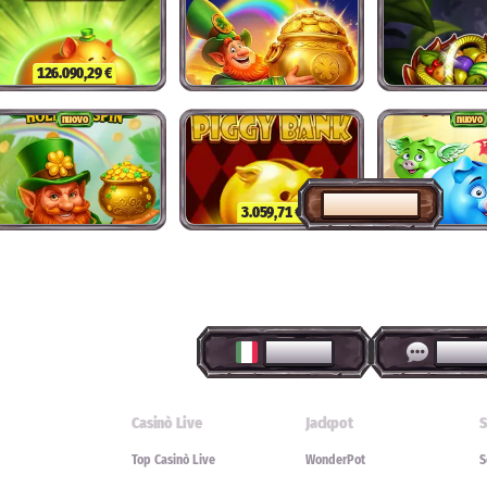
GIOCA
GIOCA
GIOC
126.090,29 €
nuovo
nuovo
GIOCA
GIOCA
GIOC
ALTRI GIOCHI
3.059,71 €
ITALIANO
LIVE C
Casinò Live
Jackpot
S
Top Casinò Live
WonderPot
S