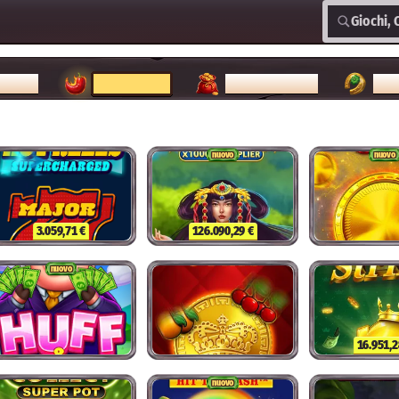
Giochi, 
ERPOT
HOT JACKPOT
NUO
LUCKY JACKPOT
nuovo
nuovo
GIOCA
GIOCA
GIOC
3.059,71 €
126.090,29 €
nuovo
GIOCA
GIOCA
GIOC
16.951,2
nuovo