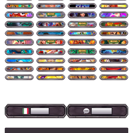
NUOVO
NUOVO
NUOVO
NUOVO
NUOVO
ITALIANO
LIVE CHAT