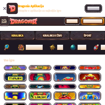
Dragonia Aplikacija
ODPRITE
Vstopite v aplikacijo za najboljšo igro
PRIJAVA
REGISTRACIJA
IGRALNICA
IGRALNICA V ŽIVO
ŠPORT
TOP
NOVO
PR
PONUDNIKI
Vse igre
NOVO
NOVO
NOVO
NOVO
77.676,08 €
NOVO
NOVO
NOVO
NOVO
NOVO
NOVO
1.268,16 €
NOVO
NOVO
NOVO
NOVO