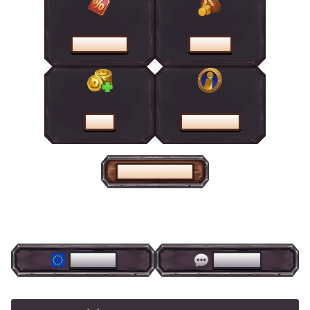
PROMOTIONS
BOUTIQUE
CAISSE
CENTRE D'AIDE
PAGE D'ACCUEIL
FRANÇAIS
LIVE CHAT