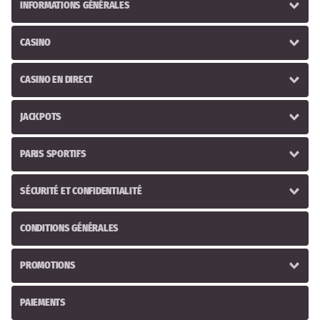
INFORMATIONS GÉNÉRALES
CASINO
CASINO EN DIRECT
JACKPOTS
PARIS SPORTIFS
SÉCURITÉ ET CONFIDENTIALITÉ
CONDITIONS GÉNÉRALES
PROMOTIONS
PAIEMENTS