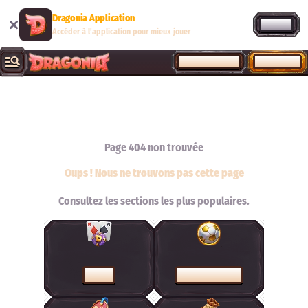
Dragonia Application
OUVRIR
Accéder à l'application pour mieux jouer
SE CONNECTER
S'INSCRIRE
Page 404 non trouvée
Oups ! Nous ne trouvons pas cette page
Consultez les sections les plus populaires.
CASINO
PARIS SPORTIFS