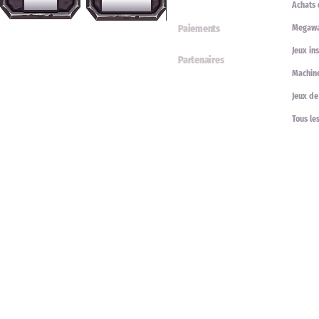
FRANÇAIS
CENTRE D'AIDE
Achats 
Paiements
Megaw
Jeux in
Partenaires
Machine
Jeux de
Tous le