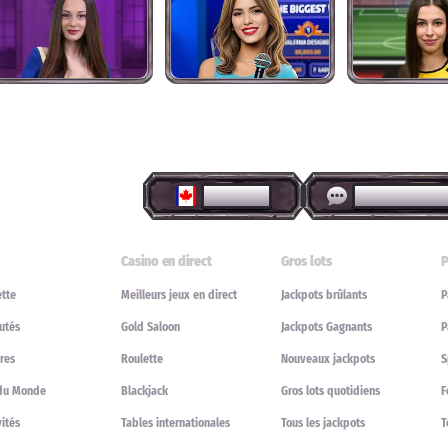
JOUER
JOUER
JOUE
FRANÇAIS
CLAVARDAGE 
Casino en direct
Gros lots
P
tte
Meilleurs jeux en direct
Jackpots brûlants
P
utés
Gold Saloon
Jackpots Gagnants
P
res
Roulette
Nouveaux jackpots
S
du Monde
Blackjack
Gros lots quotidiens
F
vités
Tables internationales
Tous les jackpots
T