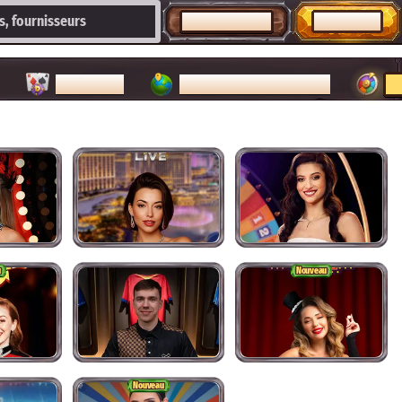
s, fournisseurs
SE CONNECTER
S'INSCRIRE
E
BLACKJACK
TABLES INTERNATIONALES
GA
R
JOUER
JOUER
u
Nouveau
R
JOUER
JOUER
Nouveau