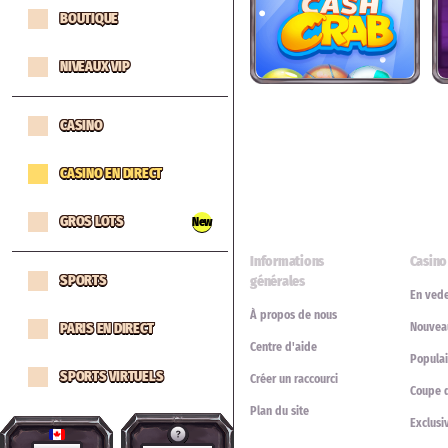
JOUER
BOUTIQUE
NIVEAUX VIP
CASINO
CASINO EN DIRECT
GROS LOTS
New
Informations
Casino
SPORTS
générales
En vede
À propos de nous
PARIS EN DIRECT
Nouvea
Centre d'aide
Populai
SPORTS VIRTUELS
Créer un raccourci
Coupe 
Plan du site
Exclusi