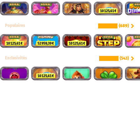
NOUVEAU
NOUVEAU
NOU
10 125,61 €
Populaires
VOIR TOUT
(689)
NOUVEAU
NOUVEAU
NOU
10 125,61 €
52 959,39 €
10 125,61 €
Exclusivités
VOIR TOUT
(543)
10 125,61 €