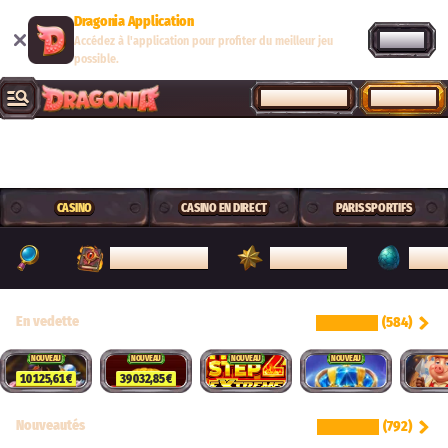
Dragonia Application
OUVRIR
Accédez à l'application pour profiter du meilleur jeu
possible.
SE CONNECTER
S'INSCRIRE
CASINO
CASINO EN DIRECT
PARIS SPORTIFS
EN VEDETTE
NOUV
FOURNISSEURS
En vedette
VOIR TOUT
(584)
NOUVEAU
NOUVEAU
NOUVEAU
NOUVEAU
10 125,61 €
39 032,85 €
Nouveautés
VOIR TOUT
(792)