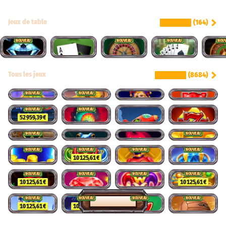
Jeux de table
VOIR TOUT
(164)
NOUVEAU
NOUVEAU
NOUVEAU
NOU
Tous les jeux
VOIR TOUT
(8684)
NOUVEAU
NOUVEAU
NOUVEAU
NOUVEAU
52 959,39 €
NOUVEAU
NOUVEAU
NOUVEAU
NOUVEAU
NOUVEAU
NOUVEAU
10 125,61 €
NOUVEAU
NOUVEAU
NOUVEAU
NOUVEAU
10 125,61 €
10 125,61 €
NOUVEAU
NOUVEAU
NOUVEAU
NOUVEAU
PLUS DE JEUX
10 125,61 €
10 125,61 €