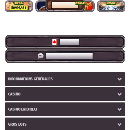
NOUVEAU
NOUVEAU
NOUVEAU
PLUS DE JEUX
50 996,43 €
FRANÇAIS
CLAVARDAGE EN DIRECT
INFORMATIONS GÉNÉRALES
CASINO
CASINO EN DIRECT
GROS LOTS