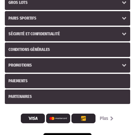
GROS LOTS
PARIS SPORTIFS
SÉCURITÉ ET CONFIDENTIALITÉ
CONDITIONS GÉNÉRALES
PROMOTIONS
PAIEMENTS
PARTENAIRES
Plus