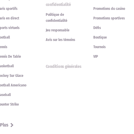
confidentialité
aris sportifs
Promotions du casino
Politique de
aris en direct
Promotions sportives
confidentialité
ports virtuels
Défis
Jeu responsable
ootball
Boutique
Avis sur les témoins
ennis
Tournois
ennis De Table
VIP
Conditions générales
asketball
ockey Sur Glace
ootball Americano
aseball
ounter Strike
Plus