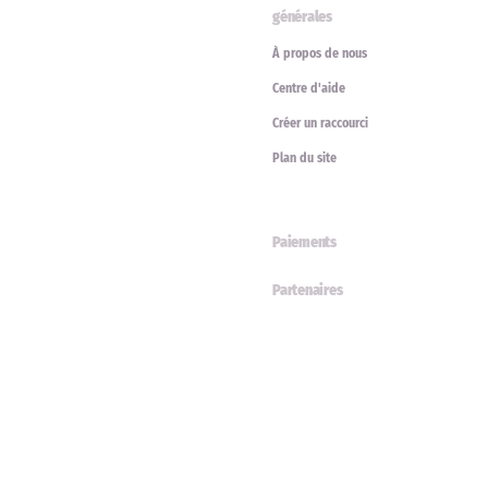
générales
À propos de nous
Centre d'aide
Créer un raccourci
Plan du site
Paiements
Partenaires