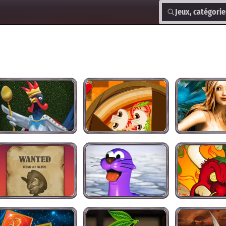
Jeux, catégorie
JOUER
JOUER
JOUE
JOUER
JOUER
JOUE
JOUER
JOUER
JOUE