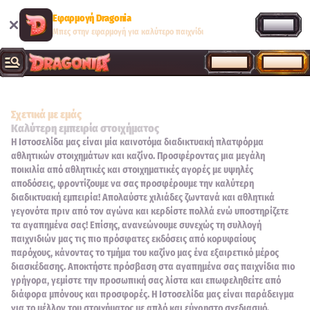
Εφαρμογή Dragonia
ΆΝΟΙΞΕ
Μπες στην εφαρμογή για καλύτερο παιχνίδι
ΣΎΝΔΕΣΗ
ΕΓΓΡΑΦΉ
Σχετικά με εμάς
Καλύτερη εμπειρία στοιχήματος
Η Ιστοσελίδα μας είναι μία καινοτόμα διαδικτυακή πλατφόρμα
αθλητικών στοιχημάτων και καζίνο. Προσφέροντας μια μεγάλη
ποικιλία από αθλητικές και στοιχηματικές αγορές με υψηλές
αποδόσεις, φροντίζουμε να σας προσφέρουμε την καλύτερη
διαδικτυακή εμπειρία! Απολαύστε χιλιάδες ζωντανά και αθλητικά
γεγονότα πριν από τον αγώνα και κερδίστε πολλά ενώ υποστηρίζετε
τα αγαπημένα σας! Επίσης, ανανεώνουμε συνεχώς τη συλλογή
παιχνιδιών μας τις πιο πρόσφατες εκδόσεις από κορυφαίους
παρόχους, κάνοντας το τμήμα του καζίνο μας ένα εξαιρετικό μέρος
διασκέδασης. Αποκτήστε πρόσβαση στα αγαπημένα σας παιχνίδια πιο
γρήγορα, γεμίστε την προσωπική σας λίστα και επωφεληθείτε από
διάφορα μπόνους και προσφορές. Η Ιστοσελίδα μας είναι παράδειγμα
για το μέλλον του στοιχήματος με απλό και εύχρηστο σχεδιασμό.