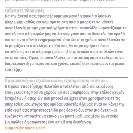
Γρήγορες πληρωμές
Για την άνεσή σας, προσφέρουμε μια μεγάλη ποικιλία λύσεων
πληρωμής καθώς και νομίσματα στα οποία μπορείτε να κάνετε
συναλλαγές με πραγματικά χρήματα στην Ιστοσελίδα. Φροντίζουμε τα
συστήματα πληρωμών μας να λειτουργούν όσο το δυνατόν πιο ομαλά
και να είναι πάντα ενημερωμένα, έτσι ώστε οι χρόνοι συναλλαγών να
περιορίζονται στο ελάχιστο. Και ναι, θα παρατηρήσετε ότι οι
καταθέσεις και οι πληρωμές μέσω ηλεκτρονικών πορτοφολιών είναι
αστραπιαίες. Όμως, οι συναλλαγές με πιστωτική κάρτα ενδέχεται να
διαρκέσουν λίγο περισσότερο χρόνο, επειδή διεκπεραιώνονται μέσω
τραπέζης.
Προσωπική και εξειδικευμένη εξυπηρέτηση πελατών
Η Ομάδα Υποστήριξης Πελατών αποτελείται από ειδικευμένους
επαγγελματίες που θα χαρούν να σας βοηθήσουν στην επίλυση τυχόν
ζητημάτων ή αποριών που μπορεί να έχετε όταν χρησιμοποιείτε τις
υπηρεσίες μας. Στόχος της ομάδας υποστήριξής μας είναι να κάνει την
επίσκεψή σας στην Ιστοσελίδα μας όσο το δυνατόν πιο άνετη και
ευχάριστη. Μπορείτε να επικοινωνήσετε μαζί μας μέσω Ζωντανής
Συνομιλίας ή γράφοντας ένα email στη διεύθυνση
support@dragonia.com
.