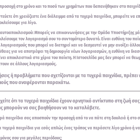
προσοχή στο χρόνο και το ποσό των χρημάτων που δαπανήθηκαν στο παιχνίδ
τεύετε ότι χρειάζεστε ένα διάλειμμα από τα τυχερά παιχνίδια, μπορείτε να 
οκλείσουμε για λίγο.
 αυτοαποκλεισμού: Μπορείς να επικοινωνήσεις με την Ομάδα Υποστήριξης μ
 κλείσουμε τον λογαριασμό σου το συντομότερο δυνατό. Είναι ευθύνη του παί
λογαριασμούς που μπορεί να διατηρεί και να δεσμευτεί να μην ανοίξει άλλου
θειες για να αποτρέψει τη δημιουργία νέων λογαριασμών, η ευθύνη να διασφ
νει αποκλειστικά στα χέρια του παίκτη. Η Ιστοσελίδα μας δεν μπορεί να θεω
τουν σε άλλους λογαριασμούς.
ήσεις ή προβλήματα που σχετίζονται με τα τυχερά παιχνίδια, πρέπει
μούς που αναφέρονται παρακάτω.
χείτε ότι τα τυχερά παιχνίδια έχουν αρνητικό αντίκτυπο στη ζωή σας
ς μπορούν να σας βοηθήσουν να το καταλάβετε.
ερά παιχνίδια σας αποσπούν την προσοχή από το να πάτε στη δουλειά ή στο σ
τα τυχερά παιχνίδια για εσάς απλώς ένας τρόπος να περάσετε λίγο χρόνο ή ν
 μόνος σου για μεγάλες περιόδους;