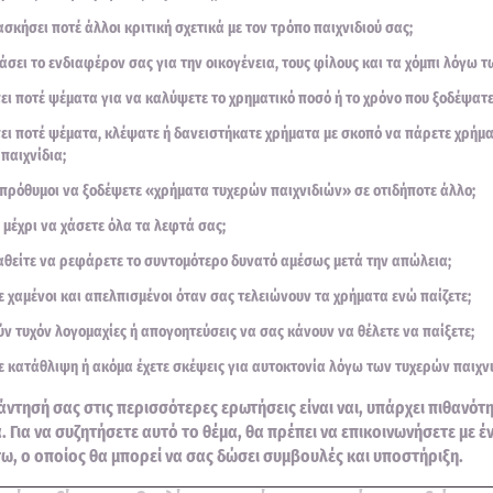
σκήσει ποτέ άλλοι κριτική σχετικά με τον τρόπο παιχνιδιού σας;
άσει το ενδιαφέρον σας για την οικογένεια, τους φίλους και τα χόμπι λόγω 
πει ποτέ ψέματα για να καλύψετε το χρηματικό ποσό ή το χρόνο που ξοδέψατε
πει ποτέ ψέματα, κλέψατε ή δανειστήκατε χρήματα με σκοπό να πάρετε χρήμα
παιχνίδια;
απρόθυμοι να ξοδέψετε «χρήματα τυχερών παιχνιδιών» σε οτιδήποτε άλλο;
 μέχρι να χάσετε όλα τα λεφτά σας;
θείτε να ρεφάρετε το συντομότερο δυνατό αμέσως μετά την απώλεια;
ε χαμένοι και απελπισμένοι όταν σας τελειώνουν τα χρήματα ενώ παίζετε;
ν τυχόν λογομαχίες ή απογοητεύσεις να σας κάνουν να θέλετε να παίξετε;
ε κατάθλιψη ή ακόμα έχετε σκέψεις για αυτοκτονία λόγω των τυχερών παιχν
άντησή σας στις περισσότερες ερωτήσεις είναι ναι, υπάρχει πιθανότ
α. Για να συζητήσετε αυτό το θέμα, θα πρέπει να επικοινωνήσετε με
, ο οποίος θα μπορεί να σας δώσει συμβουλές και υποστήριξη.