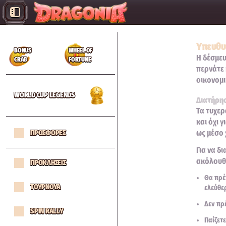
Υπευθυ
BONUS
WHEEL OF
Η δέσμευ
CRAB
FORTUNE
περνάτε 
οικονομι
WORLD CUP LEGENDS
Διατήρη
Τα τυχερ
και όχι 
ως μέσο 
ΠΡΟΣΦΟΡΈΣ
Για να δ
ακόλουθ
ΠΡΟΚΛΉΣΕΙΣ
Θα πρέ
ΤΟΥΡΝΟΥΆ
ελεύθε
Δεν πρ
SPIN RALLY
Παίζετε