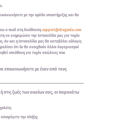
ι.
επικοινωνήσετε με την ομάδα υποστήριξης και θα
έσω e-mail στη διεύθυνση
support@dragonia.com
κτη να ενημερώσει την Ιστοσελίδα μας για τυχόν
ς. Αν και η Ιστοσελίδα μας θα καταβάλει εύλογες
αλίσει ότι δε θα ανοιχθούν άλλοι λογαριασμοί
ρηθεί υπεύθυνη για τυχόν απώλειες που
 να επικοινωνήσετε με έναν από τους
 ή στις ζωές των οικείων σας, οι παρακάτω
χολείο;
α αποφύγετε την πλήξη;