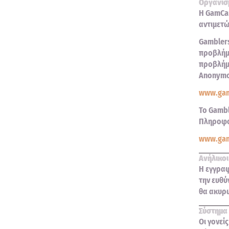
Οργανισμ
Η GamCar
αντιμετώ
Gamblers
προβλήμα
προβλήμα
Anonymo
www.gam
Το Gambl
Πληροφορ
www.gam
Ανήλικοι
Η εγγραφ
την ευθύ
θα ακυρ
Σύστημα
Οι γονεί