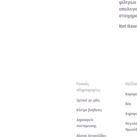
φίλτρων 
υπολογισ
στοιχημα
Net Na
Γενικές
Καζίν
πληροφορίες
Κορυφα
Σχετικά με εμάς
Νέα
Κέντρο βοήθειας
Δημοφι
Δημιουργία
Παγκόσ
συντόμευσης
Πρωτά
Χάρτης Ιστοσελίδας