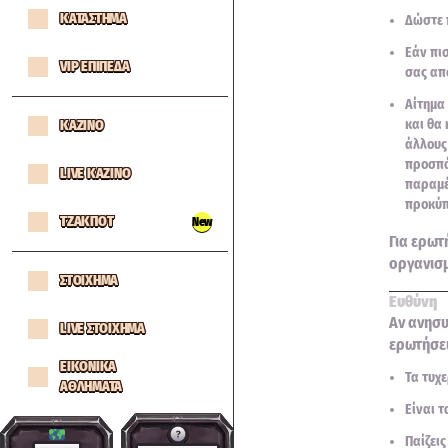
ΚΑΤΆΣΤΗΜΑ
Δώστε 
Εάν πισ
VIP ΕΠΊΠΕΔΑ
σας απ
Αίτημα
και θα
ΚΑΖΊΝΟ
άλλους 
προσπά
LIVE ΚΑΖΊΝΟ
παραμέ
προκύπ
ΤΖΆΚΠΟΤ
New
Για ερωτ
οργανισ
ΣΤΟΊΧΗΜΑ
Ευθύνη
Αν ανησυ
LIVE ΣΤΟΊΧΗΜΑ
ερωτήσει
ΕΙΚΟΝΙΚΆ
Τα τυχ
ΑΘΛΉΜΑΤΑ
Είναι 
Παίζεις