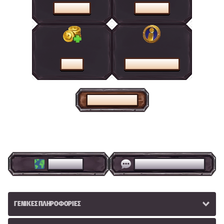
ΠΡΟΣΦΟΡΈΣ
ΚΑΤΆΣΤΗΜΑ
ΤΑΜΕΊΟ
ΚΈΝΤΡΟ ΒΟΉΘΕΙΑΣ
ΑΡΧΙΚΉ ΣΕΛΊΔΑ
ΕΛΛΗΝΙΚΆ
ΖΩΝΤΑΝΉ ΣΥΝΟΜΙΛΊΑ
ΓΕΝΙΚΈΣ ΠΛΗΡΟΦΟΡΊΕΣ