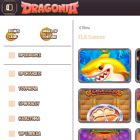
Πίσω
BONUS
WHEEL OF
ELA Games
CRAB
FORTUNE
Nέο
ΠΡΟΣΦΟΡΈΣ
ΠΑΊΞΕ
ΠΡΟΚΛΉΣΕΙΣ
ΤΟΥΡΝΟΥΆ
ΠΑΊΞΕ
SPIN RALLY
ΚΑΤΆΣΤΗΜΑ
VIP ΕΠΊΠΕΔΑ
ΠΑΊΞΕ