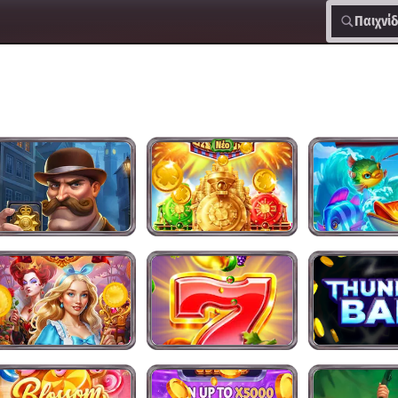
Παιχνίδ
Nέο
ΠΑΊΞΕ
ΠΑΊΞΕ
ΠΑΊΞ
ΠΑΊΞΕ
ΠΑΊΞΕ
ΠΑΊΞ
ΠΑΊΞΕ
ΠΑΊΞΕ
ΠΑΊΞ