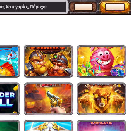
ια, Κατηγορίες, Πάροχοι
ΣΎΝΔΕΣΗ
ΕΓΓΡΑΦΉ
Ε
ΠΑΊΞΕ
ΠΑΊΞΕ
Ε
ΠΑΊΞΕ
ΠΑΊΞΕ
Ε
ΠΑΊΞΕ
ΠΑΊΞΕ