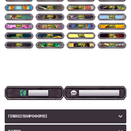
NΈΟ
NΈΟ
NΈΟ
NΈΟ
NΈΟ
NΈΟ
NΈΟ
NΈΟ
NΈΟ
NΈΟ
NΈΟ
NΈΟ
NΈΟ
NΈΟ
NΈΟ
NΈΟ
NΈΟ
NΈΟ
NΈΟ
ΕΛΛΗΝΙΚΆ
ΖΩΝΤΑΝΉ ΣΥΝΟΜΙΛΊΑ
ΓΕΝΙΚΈΣ ΠΛΗΡΟΦΟΡΊΕΣ