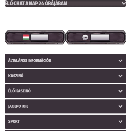
ÉLŐ CHAT A NAP 24 ÓRÁJÁBAN
MAGYAR
ÉLŐ CHAT
ÁLTALÁNOS INFORMÁCIÓK
KASZINÓ
ÉLŐ KASZINÓ
JACKPOTOK
SPORT