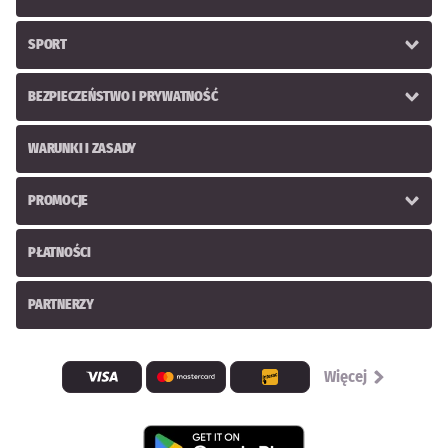
SPORT
BEZPIECZEŃSTWO I PRYWATNOŚĆ
WARUNKI I ZASADY
PROMOCJE
PŁATNOŚCI
PARTNERZY
Więcej