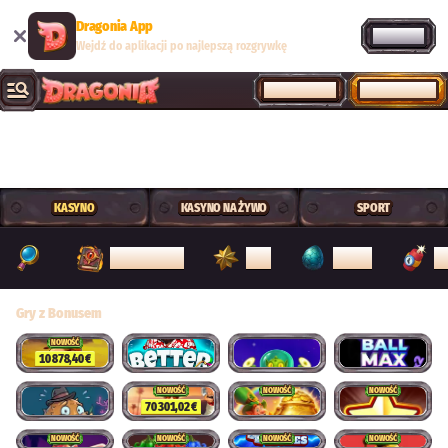
Dragonia App
OTWÓRZ
Wejdź do aplikacji po najlepszą rozgrywkę
ZALOGUJ SIĘ
ZAREJESTRUJ
KASYNO
KASYNO NA ŻYWO
SPORT
TOP
NOWE
P
DOSTAWCY
Gry z Bonusem
NOWOŚĆ
10 878,40 €
NOWOŚĆ
NOWOŚĆ
NOWOŚĆ
70 301,02 €
NOWOŚĆ
NOWOŚĆ
NOWOŚĆ
NOWOŚĆ