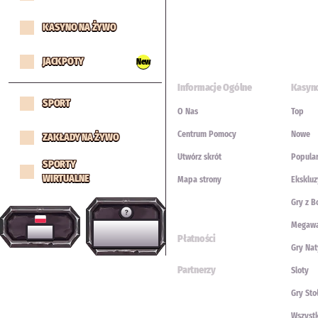
KASYNO NA ŻYWO
JACKPOTY
New
Informacje Ogólne
Kasyn
SPORT
O Nas
Top
Centrum Pomocy
Nowe
ZAKŁADY NA ŻYWO
Utwórz skrót
Popula
SPORTY
WIRTUALNE
Mapa strony
Eksklu
Gry z 
Megaw
CENTRUM
POLSKI
Płatności
POMOCY
Gry Na
Partnerzy
Sloty
Gry Sto
Wszystk