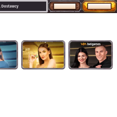
e, Dostawcy
ZALOGUJ SIĘ
ZAREJESTRUJ
J
GRAJ
GRAJ