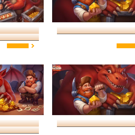
ad bonus 75%
Denný cashback 15% až do výšky 
S
ČÍTAJTE VIAC
ČÍTAJTE VI
Casino
00% až do
Spinoleague 12 000 000 €