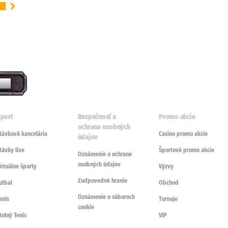
AC
HAT
port
Bezpečnosť a
Promo akcie
ochrana osobných
távková kancelária
Casino promo akcie
údajov
távky live
Športové promo akcie
Oznámenie o ochrane
osobných údajov
irtuálne športy
Výzvy
Zodpovedné hranie
utbal
Obchod
Oznámenie o súboroch
enis
Turnaje
cookie
tolný Tenis
VIP