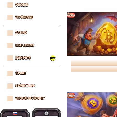
OBCHOD
Casino
VIP ÚROVNE
CASINO
LIVE CASINO
JACKPOTY
New
Týždenný Krypto reloa
do 1 000 USDT
ŠPORT
STÁVKY LIVE
Casino
VIRTUÁLNE ŠPORTY