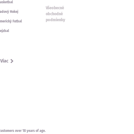
asketbal
Všeobecné
adový Hokej
obchodné
podmienky
merický Futbal
ejzbal
Viac
ustomers over 18 years of age.