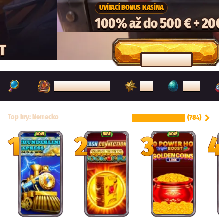
UVÍTACÍ BONUS KASÍNA
100% až do 500 € + 20
T
PRIDAJTE SA
TOP
NOVÉ
POSKYTOVATELIA
Top hry: Nemecko
ZOBRAZIŤ VŠETKO
(784)
1
2
3
NOVÉ
NOVÉ
NOVÉ