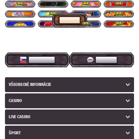
NOVÉ
NOVÉ
NOVÉ
NOVÉ
NOVÉ
VIAC HIER
NOVÉ
NOVÉ
SLOVENČINA
LIVE CHAT
VŠEOBECNÉ INFORMÁCIE
CASINO
LIVE CASINO
ŠPORT