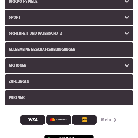
JACKPOT-SPIELE
SPORT
SICHERHEIT UND DATENSCHUTZ
ALLGEMEINE GESCHÄFTSBEDINGUNGEN
AKTIONEN
ZAHLUNGEN
PARTNER
Mehr