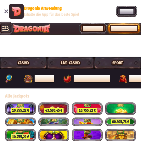
Dragonia Anwendung
ÖFFNEN
Erhalte die App für das beste Spiel
EINLOGGEN
REGISTRIEREN
CASINO
LIVE-CASINO
SPORT
HEISSE JACKPOTS
ANBIETER
LUCK
Alle Jackpots
NEU
NEU
NEU
10.755,22 €
43.580,45 €
10.755,22 €
NEU
NEU
NEU
60.305,78 €
NEU
NEU
NEU
10.755,22 €