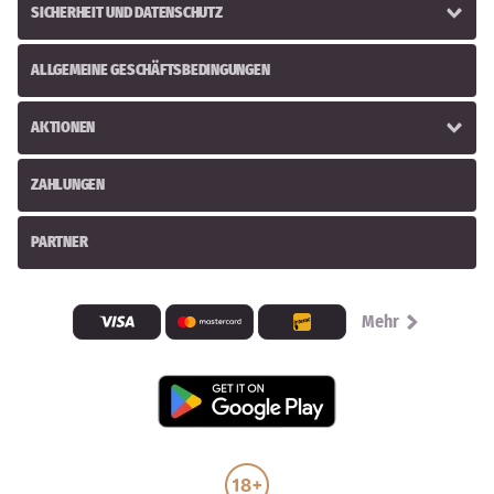
SICHERHEIT UND DATENSCHUTZ
ALLGEMEINE GESCHÄFTSBEDINGUNGEN
AKTIONEN
ZAHLUNGEN
PARTNER
Mehr