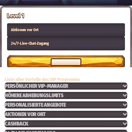
Level 1
Aktionen vor Ort
24/7-Live-Chat-Zugang
JETZT SICHERN
Liste aller Vorteile des VIP Programms
PERSÖNLICHER VIP-MANAGER
HÖHERE ABHEBUNGSLIMITS
PERSONALISIERTE ANGEBOTE
AKTIONEN VOR ORT
CASHBACK