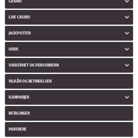
CASINO
LIVE CASINO
JACKPOTTER
ODDS
SIKKERHET OG PERSONVERN
VILKÅR OG BETINGELSER
KAMPANJER
BETALINGER
PARTNERE