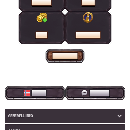
KAMPANJER
BUTIKK
KASSE
HJELPESENTER
HJEMMESIDE
NORSK
LIVE CHAT
GENERELL INFO