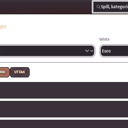
Spill, kategor
ger
Valuta
UDD
UTTAK