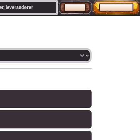
ier, leverandører
LOGG INN
REGISTRER DEG