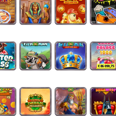
LL NÅ
SPILL NÅ
SPILL NÅ
SPILL NÅ
ny
ny
LL NÅ
SPILL NÅ
SPILL NÅ
SPILL NÅ
€ 86 090,75
ny
ny
LL NÅ
SPILL NÅ
SPILL NÅ
SPILL NÅ