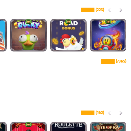
SE ALLE
(223)
ny
ny
ny
SPILL NÅ
SPILL NÅ
SPILL NÅ
SE ALLE
(7365)
SE ALLE
(162)
ny
SPILL NÅ
SPILL NÅ
SPILL NÅ