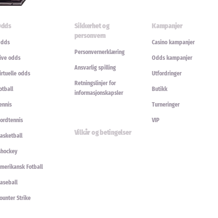
Odds
Sikkerhet og
Kampanjer
personvern
dds
Casino kampanjer
så ha det gøy i vår online sportsbook med våre
Personvernerklæring
nter du på at de skal avsluttes mens du nyter
ive odds
Odds kampanjer
Ansvarlig spilling
irtuelle odds
Utfordringer
asinoet vårt, men hvis du ønsker å legge til enda
Retningslinjer for
otball
Butikk
ve casinospill. Live underholdningen vår kommer
informasjonskapsler
ennis
Turneringer
ordtennis
VIP
Vilkår og betingelser
asketball
ord, og med dealere fra en rekke regioner – Slik at
shockey
 lett moro på våre mer seriøse VIP bord.
merikansk Fotball
aseball
opeiske bord på vanlige eller aktive hjul?
 live scener via live stream.
ounter Strike
ger av mynter.