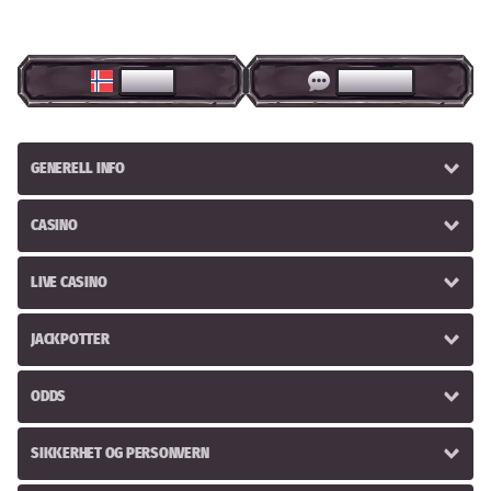
NORSK
LIVE CHAT
GENERELL INFO
CASINO
LIVE CASINO
JACKPOTTER
ODDS
SIKKERHET OG PERSONVERN