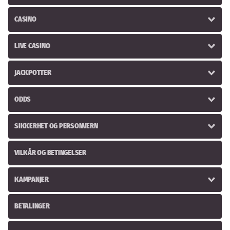
CASINO
LIVE CASINO
JACKPOTTER
ODDS
SIKKERHET OG PERSONVERN
VILKÅR OG BETINGELSER
KAMPANJER
BETALINGER