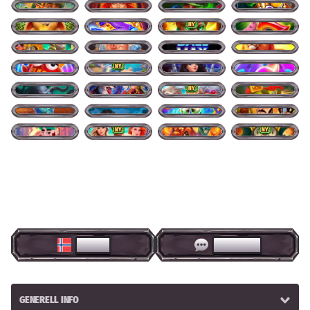
NY
NY
NY
NY
NY
NORSK
LIVE CHAT
GENERELL INFO