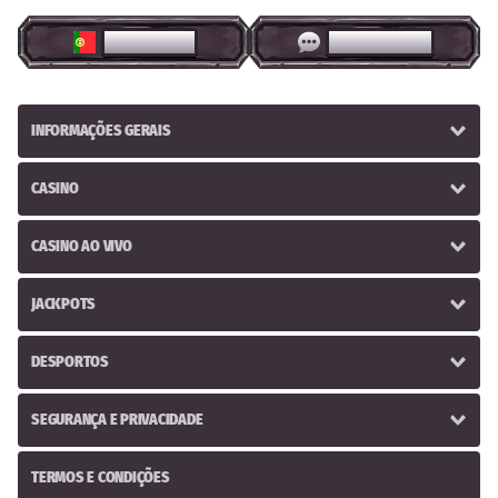
PORTUGUÊS
CHAT AO VIVO
INFORMAÇÕES GERAIS
CASINO
CASINO AO VIVO
JACKPOTS
DESPORTOS
SEGURANÇA E PRIVACIDADE
TERMOS E CONDIÇÕES