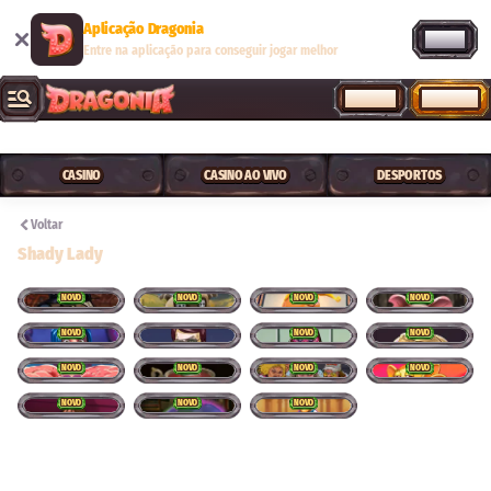
Aplicação Dragonia
ABRIR
Entre na aplicação para conseguir jogar melhor
ENTRAR
REGISTO
CASINO
CASINO AO VIVO
DESPORTOS
Voltar
Shady Lady
NOVO
NOVO
NOVO
NOVO
NOVO
NOVO
NOVO
NOVO
NOVO
NOVO
NOVO
NOVO
NOVO
NOVO