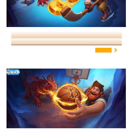
Bónus de Recarga Semanal com Cripto 50% até
500 USDT
LER MAIS
Desporto