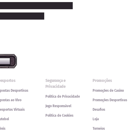
 VIVO
esportos
Segurança e
Promoções
Privacidade
postas Desportivas
Promoções de Casino
Política de Privacidade
postas ao Vivo
Promoções Desportivas
Jogo Responsável
esportos Virtuais
Desafios
Política de Cookies
utebol
Loja
énis
Torneios