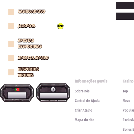
CASINO AO VIVO
JACKPOTS
New
APOSTAS
DESPORTIVAS
APOSTAS AO VIVO
DESPORTOS
VIRTUAIS
Informações gerais
Casino
Sobre nós
Top
PORTUGUÊS
CENTRAL DE AJUDA
Central de Ajuda
Novo
Criar Atalho
Popula
Mapa do site
Exclusi
Bonus 