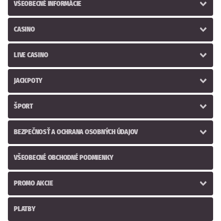
VŠEOBECNÉ INFORMÁCIE
CASINO
LIVE CASINO
JACKPOTY
ŠPORT
BEZPEČNOSŤ A OCHRANA OSOBNÝCH ÚDAJOV
VŠEOBECNÉ OBCHODNÉ PODMIENKY
PROMO AKCIE
PLATBY