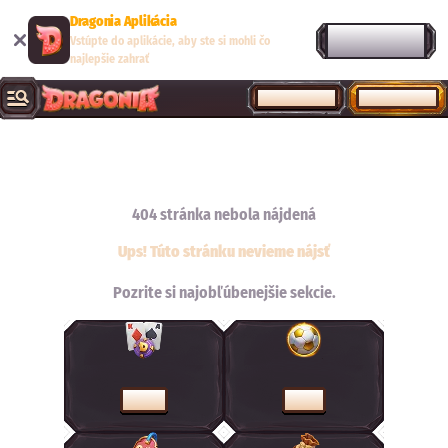
Dragonia Aplikácia
OTVORTE
Vstúpte do aplikácie, aby ste si mohli čo
STRÁNKU
najlepšie zahrať
PRIHLÁSENIE
REGISTRÁCIA
404 stránka nebola nájdená
Ups! Túto stránku nevieme nájsť
Pozrite si najobľúbenejšie sekcie.
CASINO
ŠPORT