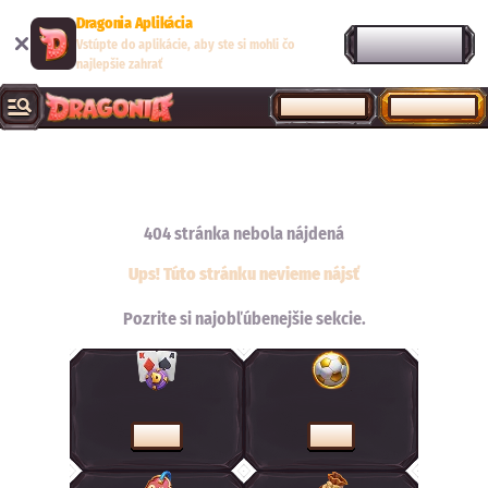
Dragonia Aplikácia
OTVORTE
Vstúpte do aplikácie, aby ste si mohli čo
STRÁNKU
najlepšie zahrať
PRIHLÁSENIE
REGISTRÁCIA
404 stránka nebola nájdená
Ups! Túto stránku nevieme nájsť
Pozrite si najobľúbenejšie sekcie.
CASINO
ŠPORT