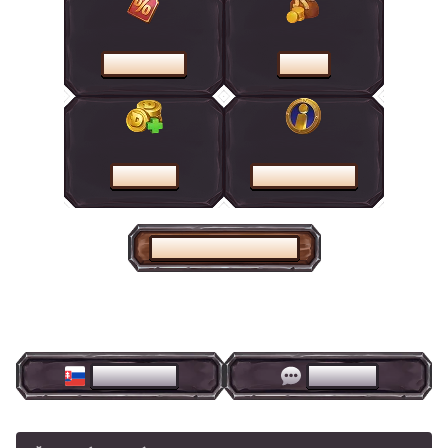
PROMO AKCIE
OBCHOD
POKLADŇA
CENTRUM POMOCI
DOMOVSKÁ STRÁNKA
SLOVENČINA
LIVE CHAT