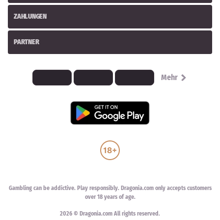
ZAHLUNGEN
PARTNER
Mehr
Gambling can be addictive. Play responsibly. Dragonia.com only accepts customers
over 18 years of age.
2026 © Dragonia.com All rights reserved.