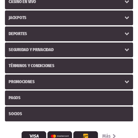
CASINO EN VIVO
prueba nuestras barras de búsqueda para ir directamente a las
apuestas deportivas y de casino que ya tienes en mente.
JACKPOTS
¡Y cuando necesites ayuda, nuestro equipo de soporte de Dragonia está
listo para brindarte respuestas claras a todas tus preguntas!
DEPORTES
Dragonia Casino: Despliega tus alas
Dragonia Casino cuenta con un catálogo completo de juegos para todos
SEGURIDAD Y PRIVACIDAD
los gustos y de todas las regiones. Disfruta de nuestros juegos de video
para una increíble experiencia de apuestas o prueba uno de nuestros
TÉRMINOS Y CONDICIONES
famosos juegos de casino en vivo: quedarás asombrado.
Tragaperras y jackpots de Dragonia
PROMOCIONES
Tenemos miles de tragaperras y jackpots creados por algunos de los
desarrolladores más importantes de la industria, y puedes jugarlos
PAGOS
todos. Para facilitarte la búsqueda del juego perfecto, los hemos
clasificado en subcategorías emocionantes, como Tragaperras
Populares y Jackpots Diarios.
SOCIOS
Juegos de mesa de Dragonia
Tenemos todos los juegos de mesa que puedas desear. Dragonia va más
Más
allá de la competencia con su selección de juegos de mesa. Juega en