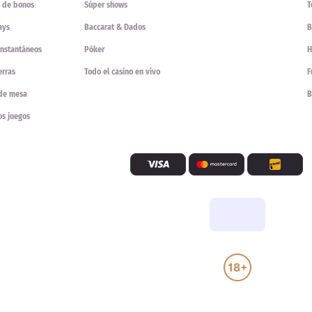
 de bonos
Súper shows
T
ays
Baccarat & Dados
B
instantáneos
Póker
H
rras
Todo el casino en vivo
F
 de mesa
B
os juegos