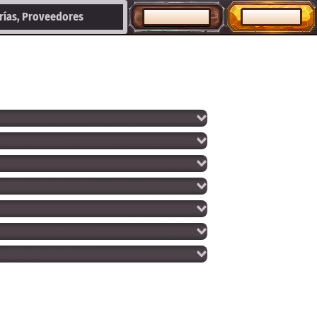
rías, Proveedores
INICIA SESIÓN
REGÍSTRATE