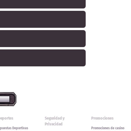
 VIVO
eportes
Seguridad y
Promociones
Privacidad
puestas Deportivas
Promociones de casino