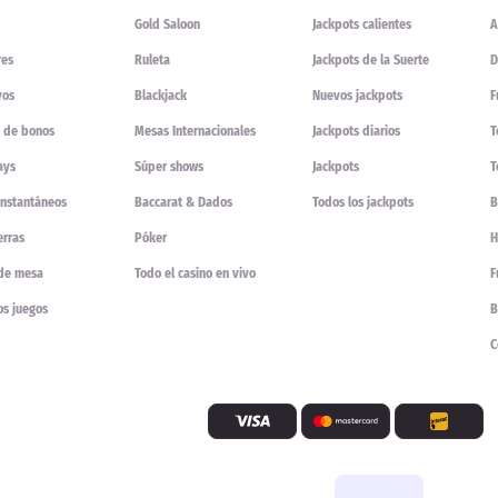
Gold Saloon
Jackpots calientes
A
res
Ruleta
Jackpots de la Suerte
D
vos
Blackjack
Nuevos jackpots
F
 de bonos
Mesas Internacionales
Jackpots diarios
T
ays
Súper shows
Jackpots
T
instantáneos
Baccarat & Dados
Todos los jackpots
B
rras
Póker
H
 de mesa
Todo el casino en vivo
F
os juegos
B
C