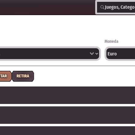
Juegos, Catego
Moneda
ITAR
RETIRA