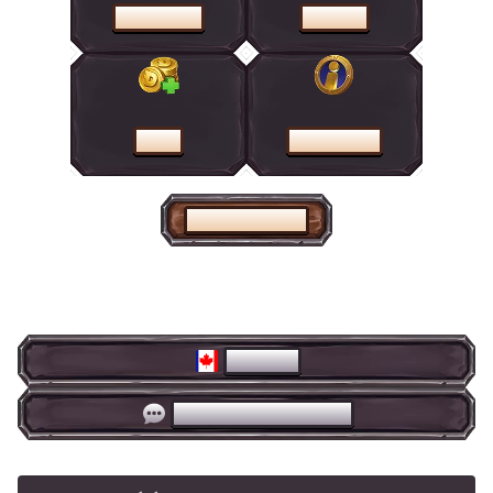
PROMOTIONS
BOUTIQUE
CAISSE
CENTRE D'AIDE
PAGE D'ACCUEIL
FRANÇAIS
CLAVARDAGE EN DIRECT