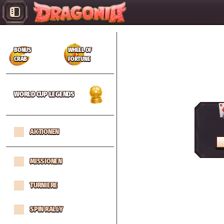
BONUS
WHEEL OF
CRAB
FORTUNE
WORLD CUP LEGENDS
AKTIONEN
C
MISSIONEN
TURNIERE
SPIN RALLY