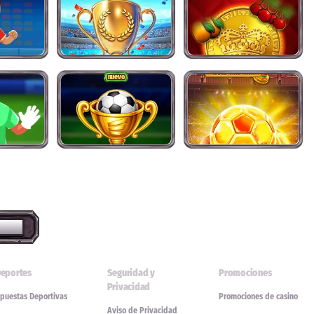
R
JUGAR
JUGAR
nuevo
R
JUGAR
JUGAR
 VIVO
eportes
Seguridad y
Promociones
Privacidad
puestas Deportivas
Promociones de casino
Aviso de Privacidad