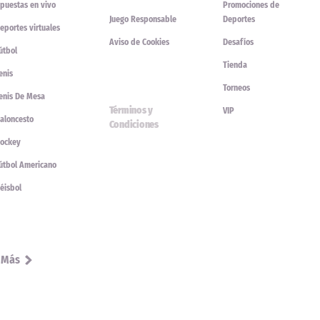
puestas en vivo
Promociones de
Juego Responsable
Deportes
eportes virtuales
Aviso de Cookies
Desafíos
útbol
Tienda
enis
Torneos
enis De Mesa
Términos y
VIP
aloncesto
Condiciones
ockey
útbol Americano
éisbol
Más