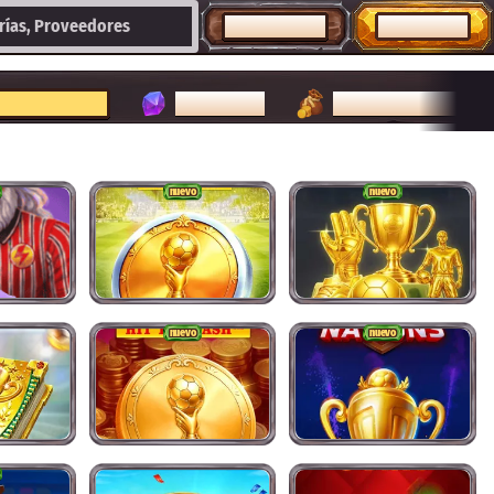
rías, Proveedores
INICIA SESIÓN
REGÍSTRATE
NATO MUNDIAL
EXCLUSIVOS
COMPRA DE BONOS
nuevo
nuevo
R
JUGAR
JUGAR
nuevo
nuevo
R
JUGAR
JUGAR